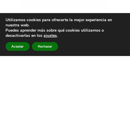
Utilizamos cookies para ofrecerte la mejor experiencia en
nuestra web.
Puedes aprender más sobre qué cookies utilizamos o
desactivarlas en los
ajustes
.
Aceptar
Rechazar
Muchas gracias por
vuestra donacion
Datos bancarios OVOLPE:
IBAN: ​CH65 0680 8050 0106 4030 0
Clearing-Nummer: 6808 BIC/SWIFT-Code: