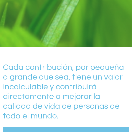
Cada contribución, por pequeña
o grande que sea, tiene un valor
incalculable y contribuirá
directamente a mejorar la
calidad de vida de personas de
todo el mundo.